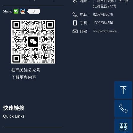
地址：
广州市白云区广从二路
汇雅花园272号
0
Share:
电话：
02087432076
手机：
13922384556
邮箱：
wujh@gzcma.cn
扫码关注公众号
了解更多内容
ꁸ
快速链接
ꂅ
回到顶部
Quick Links
ꀥ
020-87432076